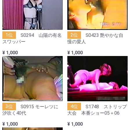
1位
S0294 山陽の有名
2位
S0423 艶やかな自
スワッパー
慢の愛人
¥ 1,000
¥ 1,000
3位
S0915 モーレツに
4位
S1748 ストリップ
汐吹く40代
大会 本番ショー05＋06
¥ 1,000
¥ 1,000